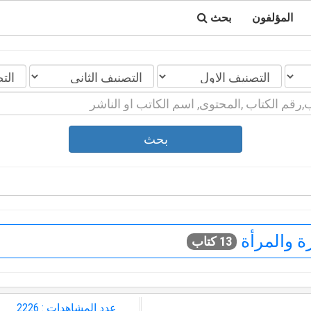
المؤلفون
بحث
بحث
ة والمرأة
13 كتاب
عدد المشاهدات : 2226