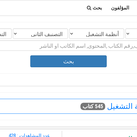
المؤلفون
بحث
بحث
 التشغيل
545 كتاب
عدد المشاهدات : 428