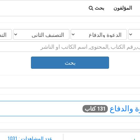
المؤلفون
بحث
بحث
 والدفاع
131 كتاب
عدد المشاهدات : 1031