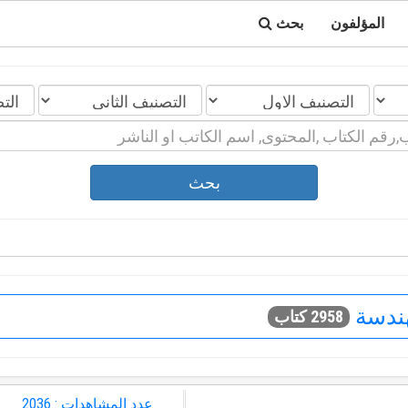
المؤلفون
بحث
بحث
هندسة
2958 كتاب
عدد المشاهدات : 2036